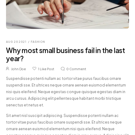
AUG 20 2021
/
FASHION
Why most small business fail in the last
year?
John Doe
1
Like Post
0
Comment
Suspendisse potenti nullam ac tortor vitae purus faucibus ornare
suspendi sse. Et ultrices neque ornare aenean euismod elementum
nisi quis eleifend. Neque egestas congue quisque egestas diam in
arcu cursus. Adipiscing elit pellentesque habitant morbi tristique
senectus et netus et.
Sit amet nisl suscipit adipiscing. Suspendisse potenti nullam ac
tortor vitae purus faucibus ornare suspendi sse. Et ultrices neque
ornare aenean euismod elementum nisi quis eleifend. Neque