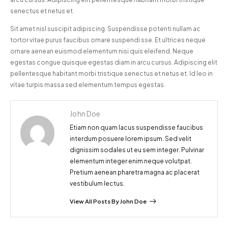
senectus et netus et.
Sit amet nisl suscipit adipiscing. Suspendisse potenti nullam ac
tortor vitae purus faucibus ornare suspendi sse. Et ultrices neque
ornare aenean euismod elementum nisi quis eleifend. Neque
egestas congue quisque egestas diam in arcu cursus. Adipiscing elit
pellentesque habitant morbi tristique senectus et netus et. Id leo in
vitae turpis massa sed elementum tempus egestas.
John Doe
Etiam non quam lacus suspendisse faucibus
interdum posuere lorem ipsum. Sed velit
dignissim sodales ut eu sem integer. Pulvinar
elementum integer enim neque volutpat.
Pretium aenean pharetra magna ac placerat
vestibulum lectus.
View All Posts By John Doe