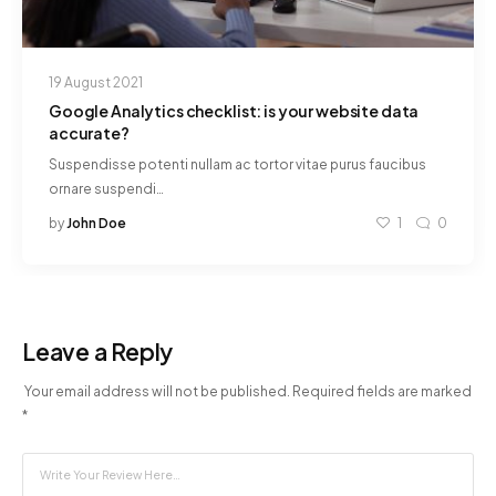
19 August 2021
Google Analytics checklist: is your website data
accurate?
Suspendisse potenti nullam ac tortor vitae purus faucibus
ornare suspendi…
by
John Doe
1
0
Leave a Reply
Your email address will not be published.
Required fields are marked
*