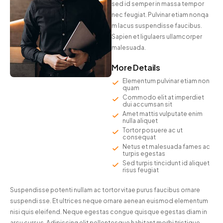
sed id semper in massa tempor
nec feugiat. Pulvinar etiam nonqa
m lacus suspendisse faucibus.
Sapien et ligulaers ullamcorper
malesuada.
More Details
Elementum pulvinar etiam non
quam
Commodo elit at imperdiet
dui accumsan sit
Amet mattis vulputate enim
nulla aliquet
Tortor posuere ac ut
consequat
Netus et malesuada fames ac
turpis egestas
Sed turpis tincidunt id aliquet
risus feugiat
Suspendisse potenti nullam ac tortor vitae purus faucibus ornare
suspendi sse. Et ultrices neque ornare aenean euismod elementum
nisi quis eleifend. Neque egestas congue quisque egestas diam in
arcu cursus. Adipiscing elit pellentesque habitant morbi tristique