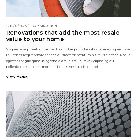
JUN / 6 / 2025 /
CONSTRUCTION
Renovations that add the most resale
value to your home
Suspendisse potenti nullam ac tortor vitae purus faucibus ornare suspendi sse.
Et ultrices neque ornare aenean euismod elementum nisi quis eleifend. Neque
egestas congue quisque egestas diam in arcu cursus. Adipiscing elit
pellentesque habitant morbi tristique senectus et netus et.…
VIEW MORE