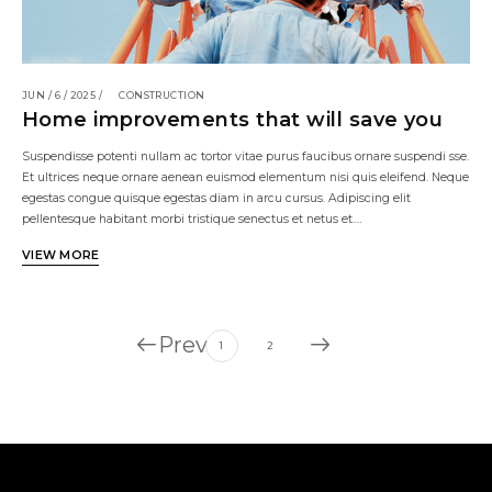
JUN / 6 / 2025 /
CONSTRUCTION
Home improvements that will save you
Suspendisse potenti nullam ac tortor vitae purus faucibus ornare suspendi sse.
Et ultrices neque ornare aenean euismod elementum nisi quis eleifend. Neque
egestas congue quisque egestas diam in arcu cursus. Adipiscing elit
pellentesque habitant morbi tristique senectus et netus et.…
VIEW MORE
Prev
1
2