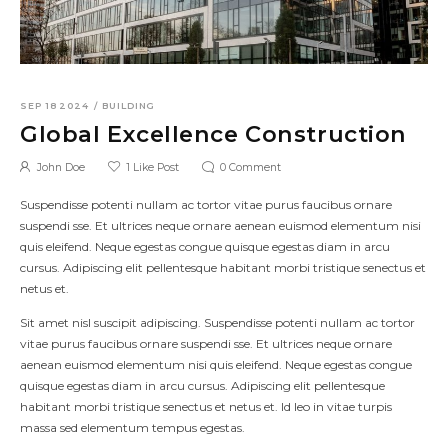
SEP 18 2024
/
BUILDING
Global Excellence Construction
John Doe
1
Like Post
0
Comment
Suspendisse potenti nullam ac tortor vitae purus faucibus ornare
suspendi sse. Et ultrices neque ornare aenean euismod elementum nisi
quis eleifend. Neque egestas congue quisque egestas diam in arcu
cursus. Adipiscing elit pellentesque habitant morbi tristique senectus et
netus et.
Sit amet nisl suscipit adipiscing. Suspendisse potenti nullam ac tortor
vitae purus faucibus ornare suspendi sse. Et ultrices neque ornare
aenean euismod elementum nisi quis eleifend. Neque egestas congue
quisque egestas diam in arcu cursus. Adipiscing elit pellentesque
habitant morbi tristique senectus et netus et. Id leo in vitae turpis
massa sed elementum tempus egestas.