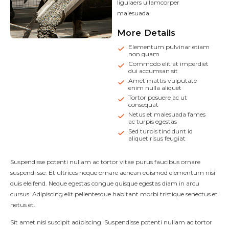
ligulaers ullamcorper
malesuada.
More Details
Elementum pulvinar etiam
non quam
Commodo elit at imperdiet
dui accumsan sit
Amet mattis vulputate
enim nulla aliquet
Tortor posuere ac ut
consequat
Netus et malesuada fames
ac turpis egestas
Sed turpis tincidunt id
aliquet risus feugiat
Suspendisse potenti nullam ac tortor vitae purus faucibus ornare
suspendi sse. Et ultrices neque ornare aenean euismod elementum nisi
quis eleifend. Neque egestas congue quisque egestas diam in arcu
cursus. Adipiscing elit pellentesque habitant morbi tristique senectus et
netus et.
Sit amet nisl suscipit adipiscing. Suspendisse potenti nullam ac tortor