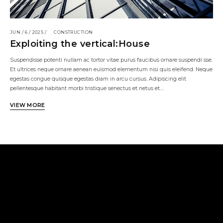
JUN / 6 / 2025 /
CONSTRUCTION
Exploiting the vertical:House
Suspendisse potenti nullam ac tortor vitae purus faucibus ornare suspendi sse.
Et ultrices neque ornare aenean euismod elementum nisi quis eleifend. Neque
egestas congue quisque egestas diam in arcu cursus. Adipiscing elit
pellentesque habitant morbi tristique senectus et netus et.…
VIEW MORE