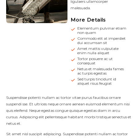
ligulaers ullamcorper
malesuada.
More Details
Elementum pulvinar etiam
non quam
Commodo elit at imperdiet
dui accumsan sit
Amet mattis vulputate
enim nulla aliquet
Tortor posuere ac ut
consequat
Netus et malesuada fames
ac turpis egestas
Sed turpis tincidunt id
aliquet risus feugiat
Suspendisse potenti nullam ac tortor vitae purus faucibus ornare
suspendi sse. Et ultrices neque ornare aenean euismod elementum nisi
quis eleifend. Neque egestas congue quisque egestas diam in arcu
cursus. Adipiscing elit pellentesque habitant morbi tristique senectus et
netus et.
Sit amet nisl suscipit adipiscing. Suspendisse potenti nullam ac tortor