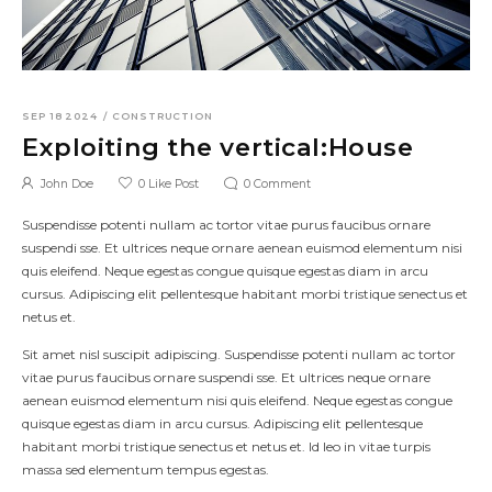
SEP 18 2024
/
CONSTRUCTION
Exploiting the vertical:House
John Doe
0
Like Post
0
Comment
Suspendisse potenti nullam ac tortor vitae purus faucibus ornare
suspendi sse. Et ultrices neque ornare aenean euismod elementum nisi
quis eleifend. Neque egestas congue quisque egestas diam in arcu
cursus. Adipiscing elit pellentesque habitant morbi tristique senectus et
netus et.
Sit amet nisl suscipit adipiscing. Suspendisse potenti nullam ac tortor
vitae purus faucibus ornare suspendi sse. Et ultrices neque ornare
aenean euismod elementum nisi quis eleifend. Neque egestas congue
quisque egestas diam in arcu cursus. Adipiscing elit pellentesque
habitant morbi tristique senectus et netus et. Id leo in vitae turpis
massa sed elementum tempus egestas.