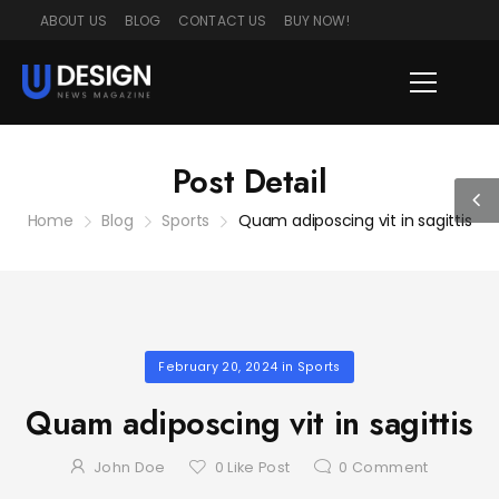
ABOUT US
BLOG
CONTACT US
BUY NOW!
Post Detail
Home
Blog
Sports
Quam adiposcing vit in sagittis
February 20, 2024
in
Sports
Quam adiposcing vit in sagittis
John Doe
0
Like Post
0
Comment