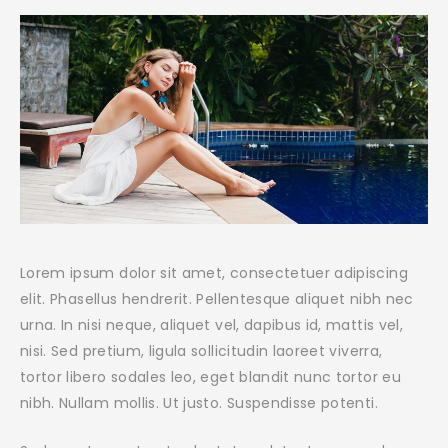
Lorem ipsum dolor sit amet, consectetuer adipiscing
elit. Phasellus hendrerit. Pellentesque aliquet nibh nec
urna. In nisi neque, aliquet vel, dapibus id, mattis vel,
nisi. Sed pretium, ligula sollicitudin laoreet viverra,
tortor libero sodales leo, eget blandit nunc tortor eu
nibh. Nullam mollis. Ut justo. Suspendisse potenti.