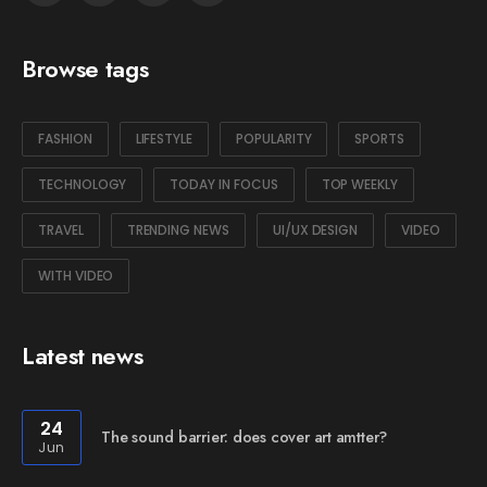
Browse tags
FASHION
LIFESTYLE
POPULARITY
SPORTS
TECHNOLOGY
TODAY IN FOCUS
TOP WEEKLY
TRAVEL
TRENDING NEWS
UI/UX DESIGN
VIDEO
WITH VIDEO
Latest news
24
The sound barrier: does cover art amtter?
Jun