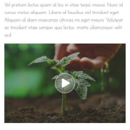
Vel pretium lectus quam id leo in vitae turpis massa. Nunc id
cursus metus aliquam. Libero id faucibus nisl tincidunt eget.
Aliquam id diam maecenas ultricies mi eget mauris. Volutpat
ac tincidunt vitae semper quis lectus. mattis ullamcorper velit
sed.