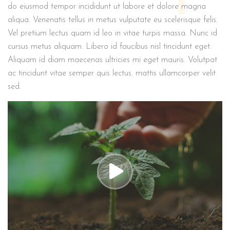
do eiusmod tempor incididunt ut labore et dolore magna
aliqua. Venenatis tellus in metus vulputate eu scelerisque felis.
Vel pretium lectus quam id leo in vitae turpis massa. Nunc id
cursus metus aliquam. Libero id faucibus nisl tincidunt eget.
Aliquam id diam maecenas ultricies mi eget mauris. Volutpat
ac tincidunt vitae semper quis lectus. mattis ullamcorper velit
sed.