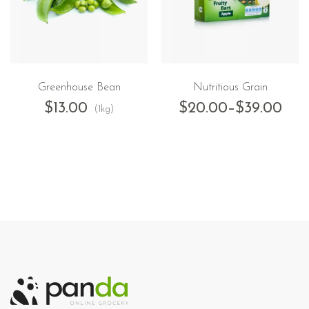
Greenhouse Bean
Nutritious Grain
$
13.00
$
20.00
–
$
39.00
(1kg)