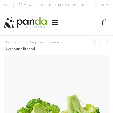
USD
ENG
25 WEST 21TH STREET, MIAMI FL, USA
Home
Shop
Vegetables
,
Greens
>
>
>
Greenhouse Broccoli