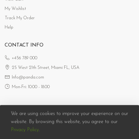
My Wishlist
Track My Order
Help
CONTACT INFO
+456 789 000
25 West 21th Street, Miami FL, USA
Info@panda.com
Mon-Fri: 10:00 - 18:00
We are using cookies to improve your experience on our
website. By browsing this website, you agree to our
Privacy Policy
.
Panda eCommerce © 2026. All Rights Reserved