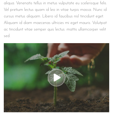
aliqua. Venenatis tellus in metus vulputate eu scelerisque felis.
Vel pretium lectus quam id leo in vitae turpis massa. Nunc id
cursus metus aliquam. Libero id faucibus nisl tincidunt eget.
Aliquam id diam maecenas ultricies mi eget mauris. Volutpat
ac tincidunt vitae semper quis lectus. mattis ullamcorper velit
sed.