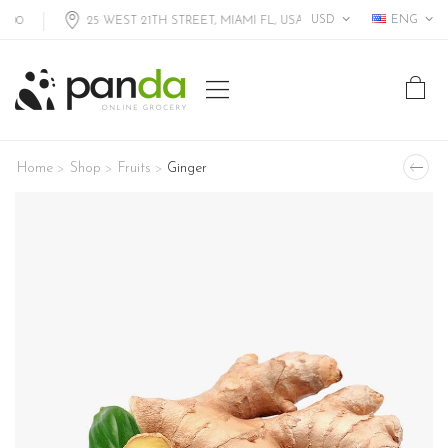
USD
ENG
25 WEST 21TH STREET, MIAMI FL, USA
Home
Shop
Fruits
Ginger
>
>
>