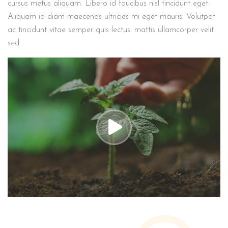
cursus metus aliquam. Libero id faucibus nisl tincidunt eget.
Aliquam id diam maecenas ultricies mi eget mauris. Volutpat
ac tincidunt vitae semper quis lectus. mattis ullamcorper velit
sed.