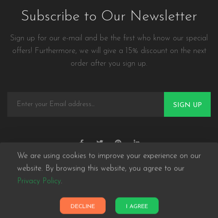
Subscribe to Our Newsletter
Sign up for our e-mail and be the first who know our special
offers! Furthermore, we will give a 15% discount on the next
order after you sign up.
SIGN UP
We are using cookies to improve your experience on our
website. By browsing this website, you agree to our
Privacy Policy
.
Panda eCommerce © 2026. All Rights Reserved
DECLINE
I AGREE