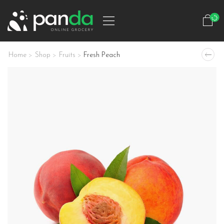
Home
Shop
Fruits
Fresh Peach
>
>
>