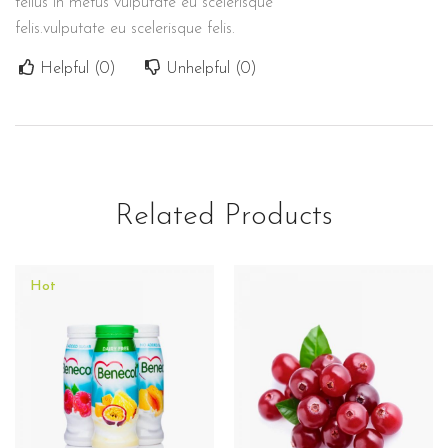
tellus in metus vulputate eu scelerisque
felis.vulputate eu scelerisque felis.
Helpful (
0
)
Unhelpful (
0
)
Related Products
Hot