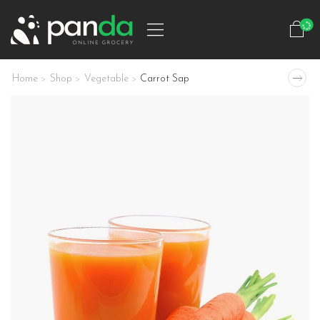
Home
Shop
Vegetable
Carrot Sap
>
>
>