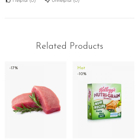
Helpful (
0
)
Unhelpful (
0
)
Related Products
-17%
Hot
-10%