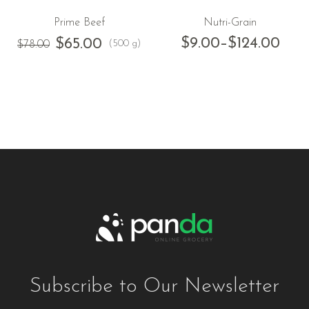
Prime Beef
Nutri-Grain
$
9.00
–
$
124.00
$
65.00
(500 g)
$
78.00
Subscribe to Our Newsletter