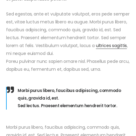
7 October 2021
Sed egestas, ante et vulputate volutpat, eros pede semper
24X7
EMERGENCY
est, vitae luctus metus libero eu augue. Morbi purus libero,
by
John Doe
faucibus adipiscing, commodo quis, gravida id, est. Sed
lectus. Praesent elementum hendrerit tortor. Sed semper
lorem at felis. Vestibulum volutpat, lacus a
ultrices sagittis
,
mi neque euismod dui.
Poreu pulvinar nunc sapien ornare nisl. Phasellus pede arcu,
dapibus eu, fermentum et, dapibus sed, urna.
Morbi purus libero, faucibus adipiscing, commodo
quis, gravida id, est.
Sed lectus. Praesent elementum hendrerit tortor.
Morbi purus libero, faucibus adipiscing, commodo quis,
gravida id, est. Sed lectus. Praesent elementum hendrerit