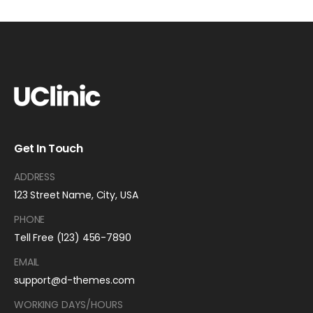
Get In Touch
ADDRESS
123 Street Name, City, USA
PHONE
Tell Free (123) 456-7890
EMAIL
support@d-themes.com
WORKING DAYS/HOURS