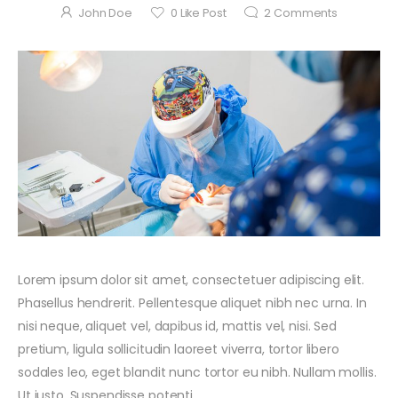
John Doe
0
Like Post
2
Comments
7 October 2021
Office In our
clinic
Lorem ipsum dolor sit amet, consectetuer adipiscing elit.
discounts for a
by
John Doe
full inspection
Phasellus hendrerit. Pellentesque aliquet nibh nec urna. In
nisi neque, aliquet vel, dapibus id, mattis vel, nisi. Sed
7 October 2021
Team of
pretium, ligula sollicitudin laoreet viverra, tortor libero
Experts
sodales leo, eget blandit nunc tortor eu nibh. Nullam mollis.
by
John Doe
Ut justo. Suspendisse potenti.