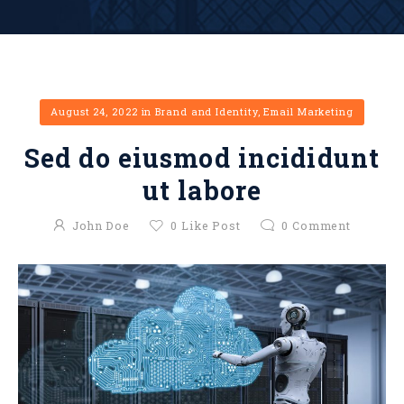
August 24, 2022
in
Brand and Identity
,
Email Marketing
Sed do eiusmod incididunt
ut labore
John Doe
0
Like Post
0
Comment