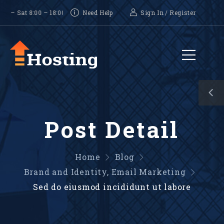
at 8:00 – 18:00, Sunday-CLOSED
Need Help
Sign In
/
Register
Post Detail
Home
Blog
Brand and Identity
,
Email Marketing
Sed do eiusmod incididunt ut labore