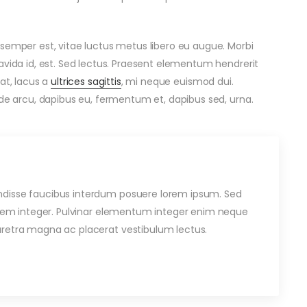
 semper est, vitae luctus metus libero eu augue. Morbi
avida id, est. Sed lectus. Praesent elementum hendrerit
at, lacus a
ultrices sagittis
, mi neque euismod dui.
ede arcu, dapibus eu, fermentum et, dapibus sed, urna.
disse faucibus interdum posuere lorem ipsum. Sed
u sem integer. Pulvinar elementum integer enim neque
retra magna ac placerat vestibulum lectus.