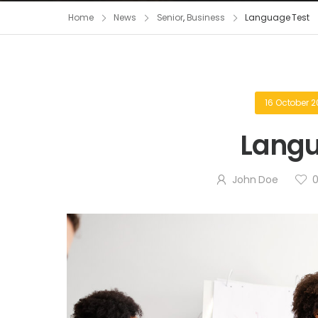
Home
News
Senior
,
Business
Language Test
16 October 2
Langu
John Doe