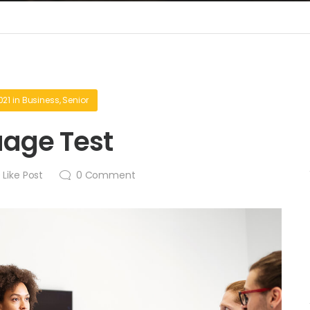
021
in
Business
,
Senior
age Test
0
Like Post
0
Comment