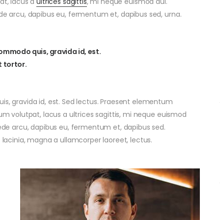
at, lacus a
ultrices sagittis
, mi neque euismod dui.
ede arcu, dapibus eu, fermentum et, dapibus sed, urna.
commodo quis, gravida id, est.
 tortor.
is, gravida id, est. Sed lectus. Praesent elementum
lum volutpat, lacus a ultrices sagittis, mi neque euismod
 pede arcu, dapibus eu, fermentum et, dapibus sed.
s lacinia, magna a ullamcorper laoreet, lectus.