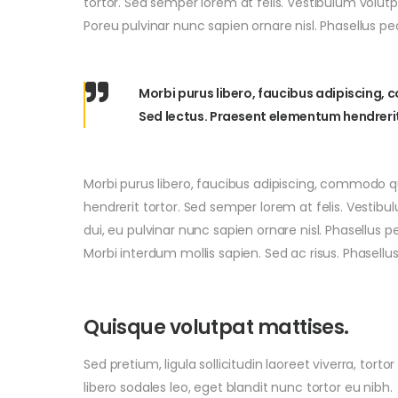
tortor. Sed semper lorem at felis. Vestibulum volutp
Poreu pulvinar nunc sapien ornare nisl. Phasellus p
Morbi purus libero, faucibus adipiscing, 
Sed lectus. Praesent elementum hendrerit
Morbi purus libero, faucibus adipiscing, commodo qu
hendrerit tortor. Sed semper lorem at felis. Vestibu
dui, eu pulvinar nunc sapien ornare nisl. Phasellus
Morbi interdum mollis sapien. Sed ac risus. Phasellu
Quisque volutpat mattises.
Sed pretium, ligula sollicitudin laoreet viverra, tortor
libero sodales leo, eget blandit nunc tortor eu nibh.