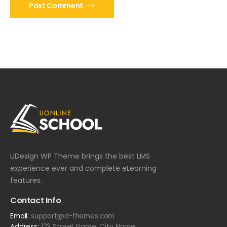
Post Comment
UDesign WP Theme brings the best LMS
experience ever and complete eLearning
features.
Contact Info
Email:
support@d-themes.com
Address:
123 Street Name, City Name.