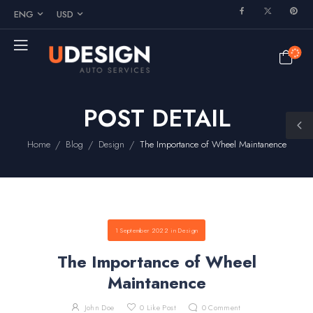
ENG
USD
POST DETAIL
/
/
/
Home
Blog
Design
The Importance of Wheel Maintanence
1 September 2022
in
Design
The Importance of Wheel
Maintanence
John Doe
0
Like Post
0
Comment