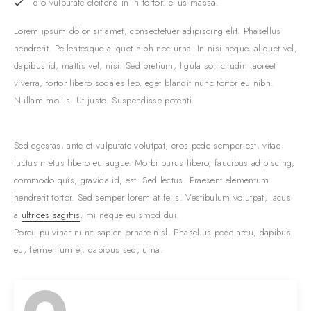
Tdio vulputate eleifend in in tortor. ellus massa.
Lorem ipsum dolor sit amet, consectetuer adipiscing elit. Phasellus
hendrerit. Pellentesque aliquet nibh nec urna. In nisi neque, aliquet vel,
dapibus id, mattis vel, nisi. Sed pretium, ligula sollicitudin laoreet
viverra, tortor libero sodales leo, eget blandit nunc tortor eu nibh.
Nullam mollis. Ut justo. Suspendisse potenti.
Sed egestas, ante et vulputate volutpat, eros pede semper est, vitae
luctus metus libero eu augue. Morbi purus libero, faucibus adipiscing,
commodo quis, gravida id, est. Sed lectus. Praesent elementum
hendrerit tortor. Sed semper lorem at felis. Vestibulum volutpat, lacus
a
ultrices sagittis
, mi neque euismod dui.
Poreu pulvinar nunc sapien ornare nisl. Phasellus pede arcu, dapibus
eu, fermentum et, dapibus sed, urna.