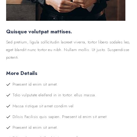
Quisque volutpat mattises.
Sed pretium, ligula sollicitudin laoreet viverra, tortor libero sodales leo,
eget blandit nunc tortor eu nibh. Nullam mollis. Ut justo. Suspendisse
potenti.
More Details
Praesent id enim sit amet.
Tdio vulputate eleifend in in tortor. ellus massa.
Massa ristique sit amet condim vel
Dilisis Facilisis quis sapien. Praesent id enim sit amet
Praesent id enim sit amet.