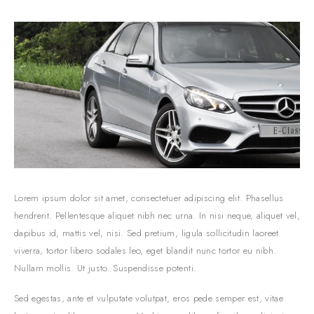
Lorem ipsum dolor sit amet, consectetuer adipiscing elit. Phasellus
hendrerit. Pellentesque aliquet nibh nec urna. In nisi neque, aliquet vel,
dapibus id, mattis vel, nisi. Sed pretium, ligula sollicitudin laoreet
viverra, tortor libero sodales leo, eget blandit nunc tortor eu nibh.
Nullam mollis. Ut justo. Suspendisse potenti.
Sed egestas, ante et vulputate volutpat, eros pede semper est, vitae