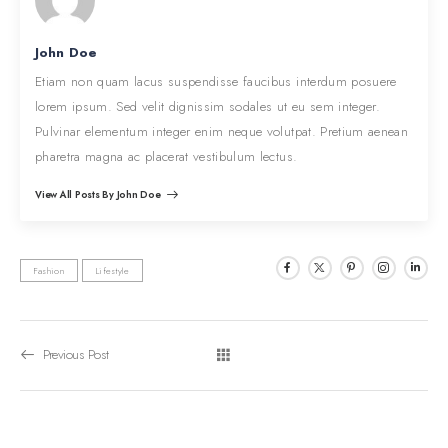
John Doe
Etiam non quam lacus suspendisse faucibus interdum posuere
lorem ipsum. Sed velit dignissim sodales ut eu sem integer.
Pulvinar elementum integer enim neque volutpat. Pretium aenean
pharetra magna ac placerat vestibulum lectus.
View All Posts By John Doe
Fashion
Lifestyle
Previous Post