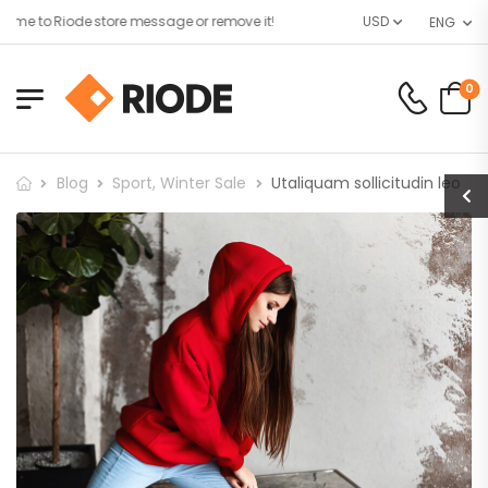
 to Riode store message or remove it!
USD
ENG
0
Blog
Sport
,
Winter Sale
Utaliquam sollicitudin leo