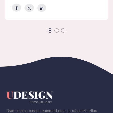
Diam in arcu cursus euismod quis. et sit amet tellus