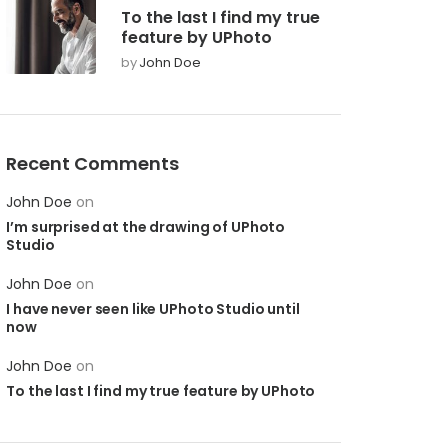
To the last I find my true
feature by UPhoto
by
John Doe
Recent Comments
John Doe
on
I’m surprised at the drawing of UPhoto
Studio
John Doe
on
I have never seen like UPhoto Studio until
now
John Doe
on
To the last I find my true feature by UPhoto