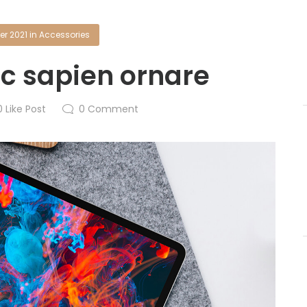
r 2021
in
Accessories
nc sapien ornare
0
Like Post
0
Comment