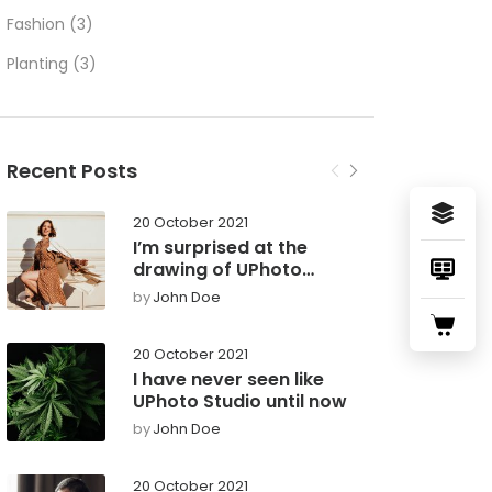
Fashion
(3)
Planting
(3)
Recent Posts
20 October 2021
I’m surprised at the
drawing of UPhoto
Studio
by
John Doe
20 October 2021
I have never seen like
UPhoto Studio until now
by
John Doe
20 October 2021