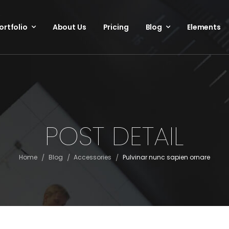
ortfolio
About Us
Pricing
Blog
Elements
POST DETAIL
/
/
/
Home
Blog
Accessories
Pulvinar nunc sapien ornare