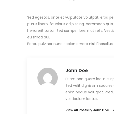
Sed egestas, ante et vulputate volutpat, eros pe
purus libero, faucibus adipiscing, commodo quis,
hendrerit tortor. Sed semper lorem at felis. Vest
euismod dui.
Poreu pulvinar nunc sapien ornare nisl. Phasellu
John Doe
Etiam non quam lacus susp
Sed velit dignissim sodale
enim neque volutpat. Pret
vestibulum lectus.
View All Posts By John Doe