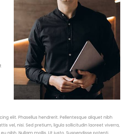
t
ng elit. Phasellus hendrerit. Pellentesque aliquet nibh
tis vel, nisi. Sed pretium, ligula sollicitudin laoreet viverra,
 eu nibh. Nullam mollis. Ut justo. Suspendisse potenti.