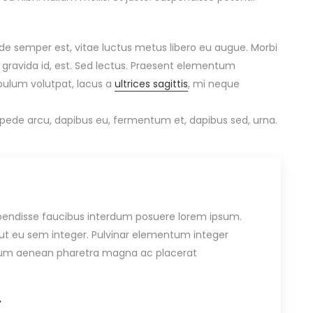
de semper est, vitae luctus metus libero eu augue. Morbi
 gravida id, est. Sed lectus. Praesent elementum
ibulum volutpat, lacus a
ultrices sagittis
, mi neque
s pede arcu, dapibus eu, fermentum et, dapibus sed, urna.
endisse faucibus interdum posuere lorem ipsum.
s ut eu sem integer. Pulvinar elementum integer
ium aenean pharetra magna ac placerat