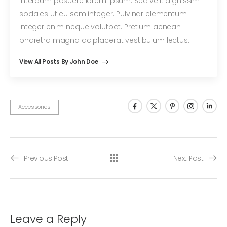
interdum posuere lorem ipsum. Sed velit dignissim
sodales ut eu sem integer. Pulvinar elementum
integer enim neque volutpat. Pretium aenean
pharetra magna ac placerat vestibulum lectus.
View All Posts By John Doe
Accessories
Previous Post
Next Post
Leave a Reply