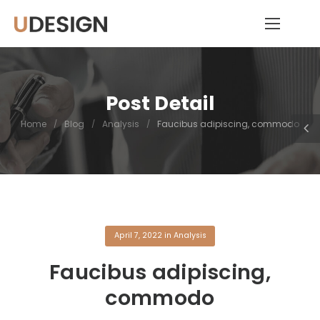
Post Detail
Home
/
Blog
/
Analysis
/
Faucibus adipiscing, commodo
April 7, 2022
in
Analysis
Faucibus adipiscing,
commodo