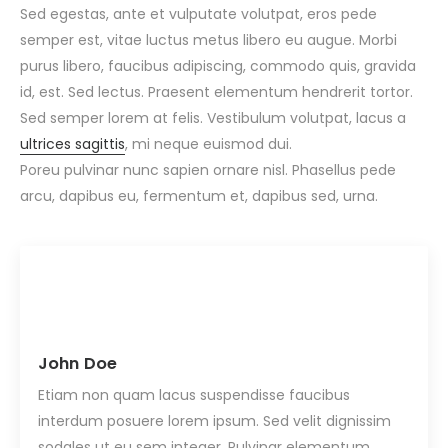
Sed egestas, ante et vulputate volutpat, eros pede
semper est, vitae luctus metus libero eu augue. Morbi
purus libero, faucibus adipiscing, commodo quis, gravida
id, est. Sed lectus. Praesent elementum hendrerit tortor.
Sed semper lorem at felis. Vestibulum volutpat, lacus a
ultrices sagittis
, mi neque euismod dui.
Poreu pulvinar nunc sapien ornare nisl. Phasellus pede
arcu, dapibus eu, fermentum et, dapibus sed, urna.
John Doe
Etiam non quam lacus suspendisse faucibus
interdum posuere lorem ipsum. Sed velit dignissim
sodales ut eu sem integer. Pulvinar elementum