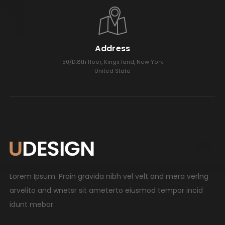
Address
50/D,8th floor, Kings land, New York
United State
Lorem Ipsum. Proin gravida nibh vel velt and mera verlng
arvelito and wnetsr sit ameterto eiusmod tempor incid
idunt mebor.