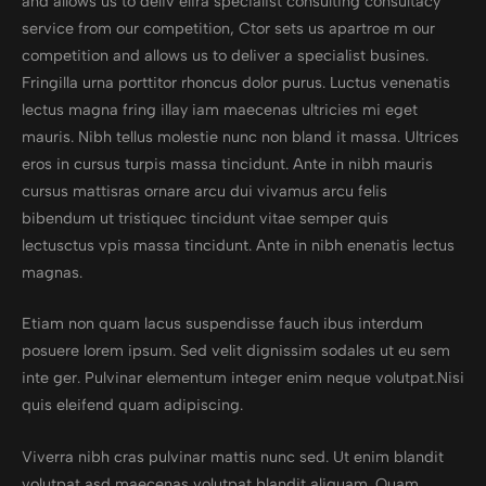
and allows us to deliv elira specialist consulting consultacy
service from our competition, Ctor sets us apartroe m our
competition and allows us to deliver a specialist busines.
Fringilla urna porttitor rhoncus dolor purus. Luctus venenatis
lectus magna fring illay iam maecenas ultricies mi eget
mauris. Nibh tellus molestie nunc non bland it massa. Ultrices
eros in cursus turpis massa tincidunt. Ante in nibh mauris
cursus mattisras ornare arcu dui vivamus arcu felis
bibendum ut tristiquec tincidunt vitae semper quis
lectusctus vpis massa tincidunt. Ante in nibh enenatis lectus
magnas.
Etiam non quam lacus suspendisse fauch ibus interdum
posuere lorem ipsum. Sed velit dignissim sodales ut eu sem
inte ger. Pulvinar elementum integer enim neque volutpat.Nisi
quis eleifend quam adipiscing.
Viverra nibh cras pulvinar mattis nunc sed. Ut enim blandit
volutpat asd maecenas volutpat blandit aliquam. Quam