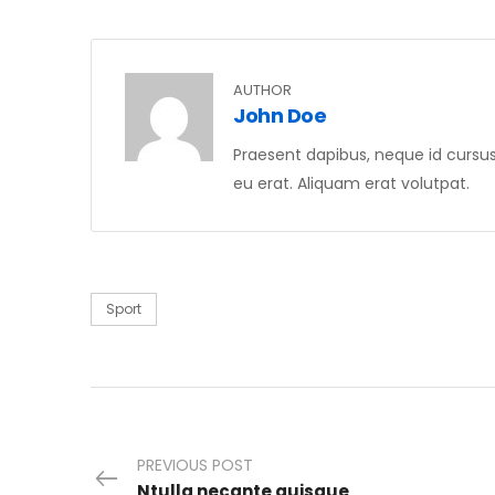
AUTHOR
John Doe
Praesent dapibus, neque id cursu
eu erat. Aliquam erat volutpat.
Sport
PREVIOUS POST
Ntulla necante quisque