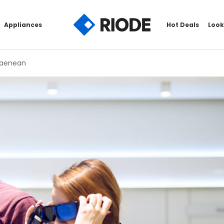
Appliances
Hot Deals
Look
 aenean