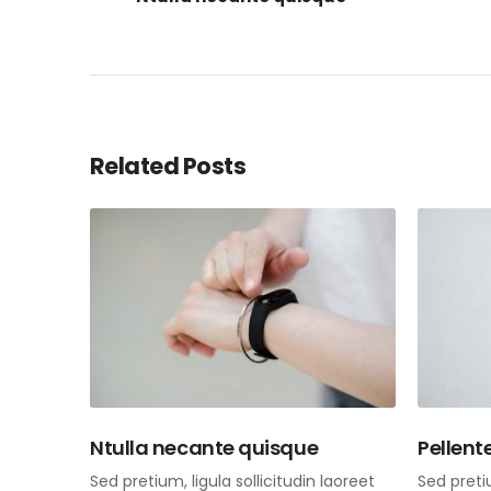
Related Posts
Ntulla necante quisque
Pellent
Sed pretium, ligula sollicitudin laoreet
Sed pretiu