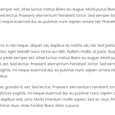
emper est, vitae luctus metus libero eu augue. Morbi purus liber
 Sed lectus. Praesent elementum hendrerit tortor. Sed semper l
i neque euismod dui, eu pulvinar nunc sapien ornare nisl. Phasel
. In nisi neque, aliquet vel, dapibus id, mattis vel, nisi. Sed pret
s leo, eget blandit nunc tortor eu nibh. Nullam mollis. Ut justo. Su
ros pede semper est, vitae luctus metus libero eu augue. Morbi p
id, est. Sed lectus. Praesent elementum hendrerit tortor. Sed se
sagittis, mi neque euismod dui, eu pulvinar nunc sapien ornare nis
ibus
s, gravida id, est. Sed lectus. Praesent elementum hendrerit tor
ultrices sagittis, mi neque euismod dui, eu pulvinar nunc sapien 
dapibus sed, urna. Morbi interdum mollis sapien. Sed ac risus. Ph
nar risus, vitae facilisis libero dolor a purus.