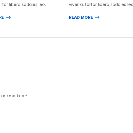
ortor libero sodales leo,…
viverra, tortor libero sodales le
RE
READ MORE
ds are marked
*