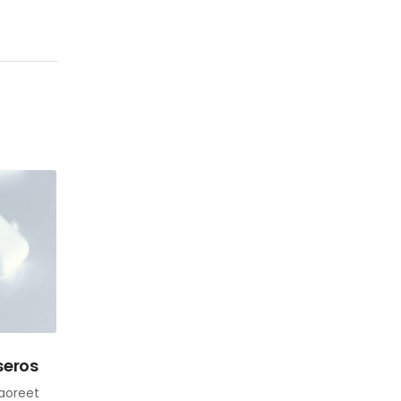
seros
laoreet