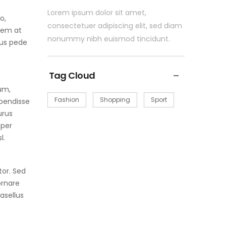
Lorem ipsum dolor sit amet,
o,
consectetuer adipiscing elit, sed diam
orem at
nonummy nibh euismod tincidunt.
lus pede
Tag Cloud
ium,
Fashion
Shopping
Sport
spendisse
urus
mper
l.
tor. Sed
ornare
asellus