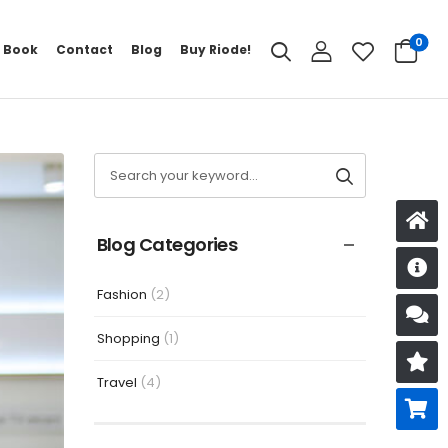
0
 Book
Contact
Blog
Buy Riode!
Blog Categories
D
Fashion
(2)
S
Shopping
(1)
R
Travel
(4)
B