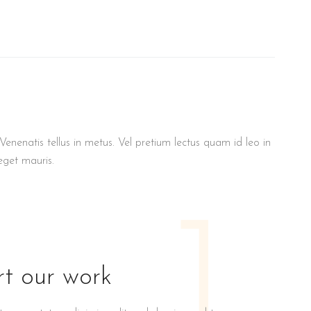
enenatis tellus in metus. Vel pretium lectus quam id leo in
eget mauris.
1
t our work