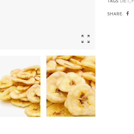
TAGS:
DIET
,
SHARE: