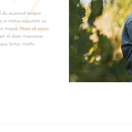
2
sed do eiusmod tempor
us in metus vulputate eu
rpis massa. Nunc id cursus
iquam id diam maecenas
quis lectus. mattis