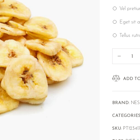
Vel pretiu
Eget sit a
Tellus rut
ADD T
BRAND:
NES
CATEGORIE
SKU:
PT12341