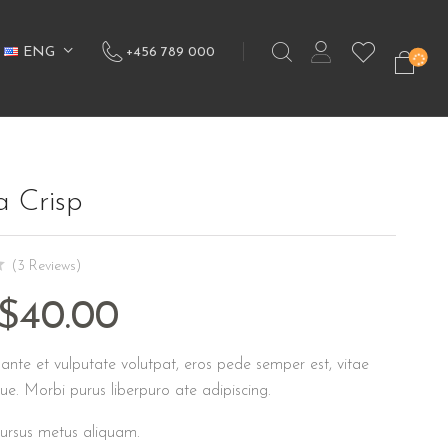
ENG
+456 789 000
 Crisp
(3 Reviews)
$
40.00
ante et vulputate volutpat, eros pede semper est, vitae
ue. Morbi purus liberpuro ate adipiscing.
ursus metus aliquam.