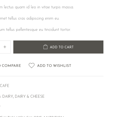
m lectus quam id leo in vitae turpis massa.
met tellus cras adipiscing enim eu.
rum tellus pellentesque eu tincidunt tortor.
ADD TO CART
O COMPARE
ADD TO WISHLIST
CAFE
S:
DAIRY
,
DAIRY & CHEESE
7