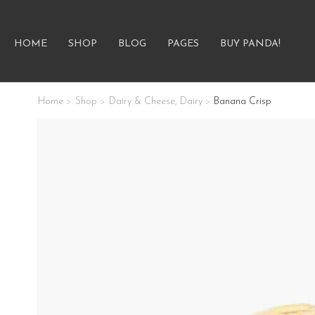
HOME
SHOP
BLOG
PAGES
BUY PANDA!
Home
Shop
Dairy & Cheese
,
Dairy
Banana Crisp
>
>
>