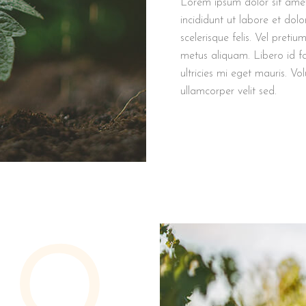
Lorem ipsum dolor sit amet
incididunt ut labore et dol
scelerisque felis. Vel preti
metus aliquam. Libero id f
ultricies mi eget mauris. Vo
ullamcorper velit sed.