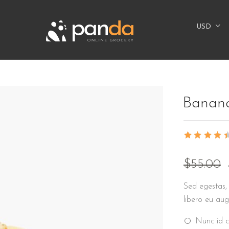
USD
Banana
$
55.00
Sed egestas, 
libero eu aug
Nunc id c