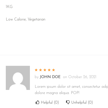
1KG
Low Calorie, Vegetarian
by
JOHN DOE
on
October 26, 2021
Lorem ipsum dolor sit amet, consectetur adipi
dolore magna aliqua. POP!
Helpful (
0
)
Unhelpful (
0
)