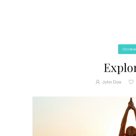
October
Explo
John Doe