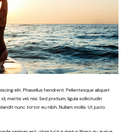
cing elit. Phasellus hendrerit. Pellentesque aliquet
d, mattis vel, nisi. Sed pretium, ligula sollicitudin
blandit nunc tortor eu nibh. Nullam mollis. Ut justo.
pede semper est, vitae luctus metus libero eu augue.