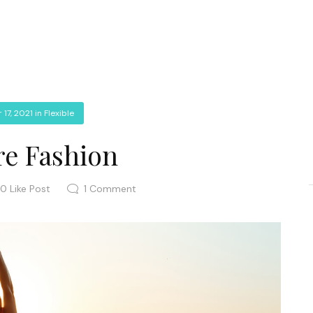
 17, 2021
in
Flexible
re Fashion
0
Like Post
1
Comment