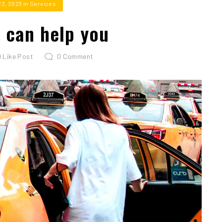
22, 2023
in
Services
I can help you
0
Like Post
0
Comment