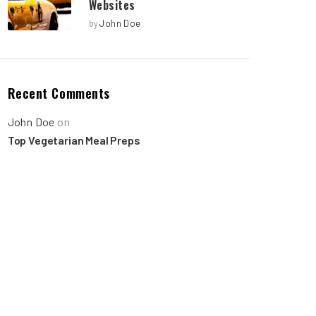
Websites
by
John Doe
Recent Comments
John Doe
on
Top Vegetarian Meal Preps