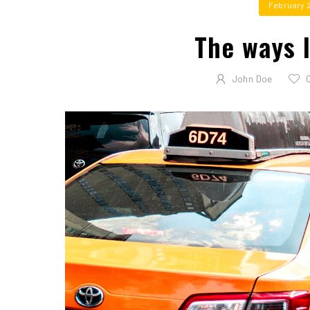
February 
The ways 
John Doe