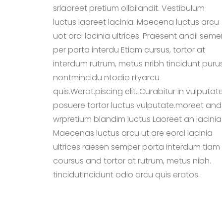
srlaoreet pretium ollbilandit. Vestibulum
luctus laoreet lacinia. Maecena luctus arcu
uot orci lacinia ultrices. Praesent andil seme
per porta interdu Etiam cursus, tortor at
interdum rutrum, metus nribh tincidunt purus
nontmincidu ntodio rtyarcu
quis.Werat.piscing elit. Curabitur in vulputat
posuere tortor luctus vulputate.moreet and
wrpretium blandim luctus Laoreet an lacinia
Maecenas luctus arcu ut are eorci lacinia
ultrices raesen semper porta interdum tiam
coursus and tortor at rutrum, metus nibh.
tincidutincidunt odio arcu quis eratos.