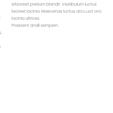
srlaoreet pretium blandit. Vestibulum luctus
laoreet lacinia. Maecenas luctus arcu uot orci
r
lacinia ultrices.
Praesent andil sempern.
,
e
.