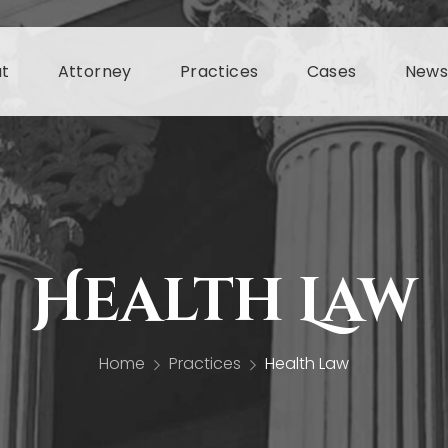
t
Attorney
Practices
Cases
New
Health Law
Home
Practices
Health Law