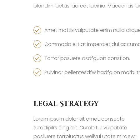
blandim luctus laoreet lacinia. Maecenas luct
Amet mattis vulputate enim nulla alique
Commodo elit at imperdiet dui accuman
Tortor posuere asdfguon constion.
Pulvinar pellentesdfw hadfgion morbi tri
legal Strategy
Lorem ipsum dolor sit amet, consecte
turadipilrs cing elit. Curabitur vulputate
posliuere tortoluctus wellvul utate miraewr