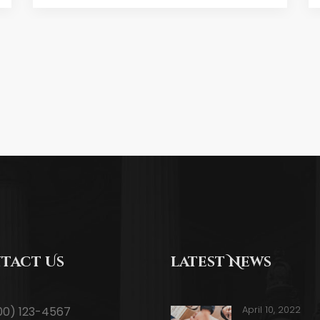
tact Us
latest News
April 10, 2022
00) 123-4567