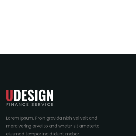
Lorem Ipsum. Proin gravida nibh vel velt and
mera verlng arvelito and wnetsr sit ameterto
eiusmod tempor incid idunt mebor.