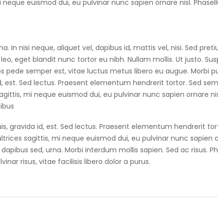
i neque euismod dui, eu pulvinar nunc sapien ornare nisl. Phasel
. In nisi neque, aliquet vel, dapibus id, mattis vel, nisi. Sed pret
s leo, eget blandit nunc tortor eu nibh. Nullam mollis. Ut justo. Su
ros pede semper est, vitae luctus metus libero eu augue. Morbi p
id, est. Sed lectus. Praesent elementum hendrerit tortor. Sed se
sagittis, mi neque euismod dui, eu pulvinar nunc sapien ornare nis
ibus
s, gravida id, est. Sed lectus. Praesent elementum hendrerit tor
ultrices sagittis, mi neque euismod dui, eu pulvinar nunc sapien 
dapibus sed, urna. Morbi interdum mollis sapien. Sed ac risus. Ph
nar risus, vitae facilisis libero dolor a purus.