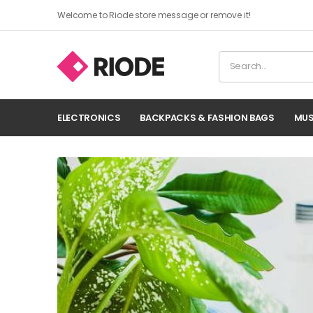
Welcome to Riode store message or remove it!
ELECTRONICS
BACKPACKS & FASHION BAGS
MUS