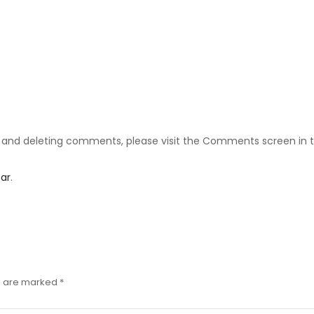
g, and deleting comments, please visit the Comments screen in 
ar
.
ds are marked
*