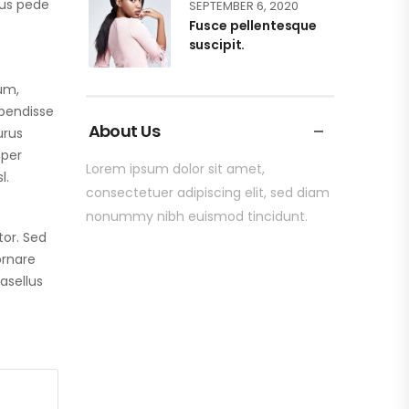
lus pede
SEPTEMBER 6, 2020
Fusce pellentesque
suscipit.
ium,
spendisse
About Us
urus
mper
Lorem ipsum dolor sit amet,
l.
consectetuer adipiscing elit, sed diam
nonummy nibh euismod tincidunt.
tor. Sed
ornare
asellus