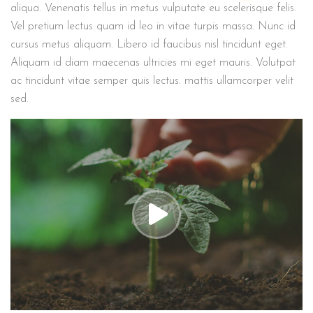
aliqua. Venenatis tellus in metus vulputate eu scelerisque felis.
Vel pretium lectus quam id leo in vitae turpis massa. Nunc id
cursus metus aliquam. Libero id faucibus nisl tincidunt eget.
Aliquam id diam maecenas ultricies mi eget mauris. Volutpat
ac tincidunt vitae semper quis lectus. mattis ullamcorper velit
sed.