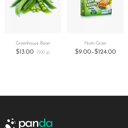
Greenhouse Bean
Nutri-Grain
$
13.00
$
9.00
–
$
124.00
(500 g)