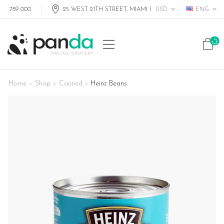
USD
ENG
9 000
25 WEST 21TH STREET, MIAMI FL, USA
Home
Shop
Canned
Heinz Beans
>
>
>