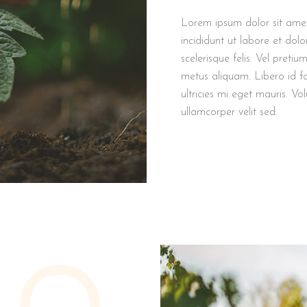
Lorem ipsum dolor sit amet
incididunt ut labore et dol
scelerisque felis. Vel preti
metus aliquam. Libero id f
ultricies mi eget mauris. Vo
ullamcorper velit sed.