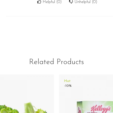
Helpful (
0
)
Unhelpful (
0
)
Related Products
Hot
-10%