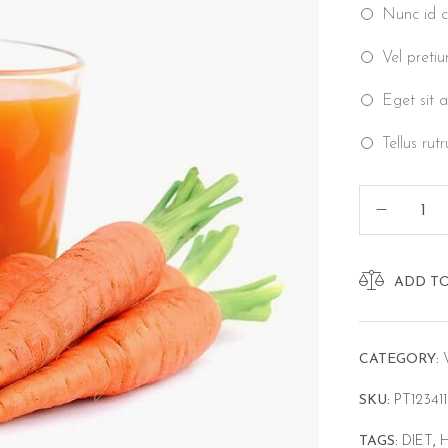
Nunc id c
Vel pretiu
Eget sit a
Tellus rut
ADD T
CATEGORY:
SKU:
PT123411
TAGS:
DIET
,