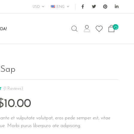
USD
ENG
DA!
 Sap
(1 Reviews)
$
10.00
ante et vulputate volutpat, eros pede semper est, vitae
ue. Morbi purus liberpuro ate adipiscing.