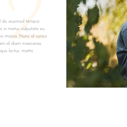
2
sed do eiusmod tempor
us in metus vulputate eu
rpis massa. Nunc id cursus
iquam id diam maecenas
quis lectus. mattis