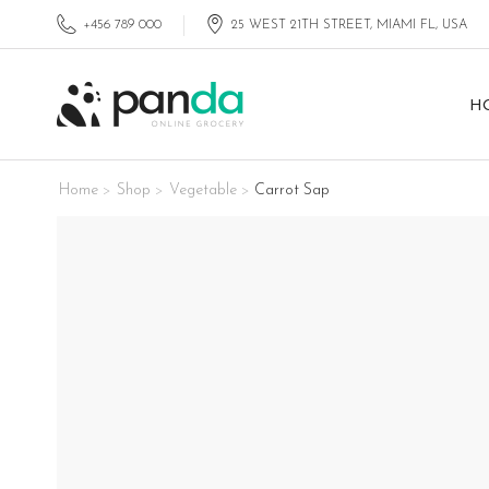
+456 789 000
25 WEST 21TH STREET, MIAMI FL, USA
H
Home
Shop
Vegetable
Carrot Sap
>
>
>