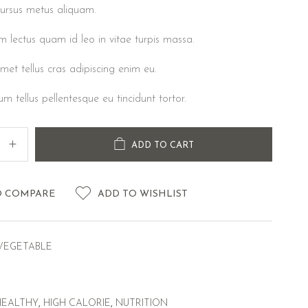
ursus metus aliquam.
m lectus quam id leo in vitae turpis massa.
met tellus cras adipiscing enim eu.
rum tellus pellentesque eu tincidunt tortor.
ADD TO CART
O COMPARE
ADD TO WISHLIST
VEGETABLE
HEALTHY
,
HIGH CALORIE
,
NUTRITION