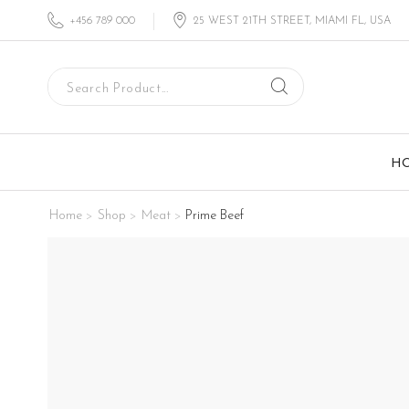
+456 789 000
25 WEST 21TH STREET, MIAMI FL, USA
H
Home
Shop
Meat
Prime Beef
>
>
>