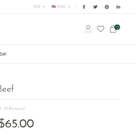
USD
ENG
DA!
Beef
(0 Reviews)
$
65.00