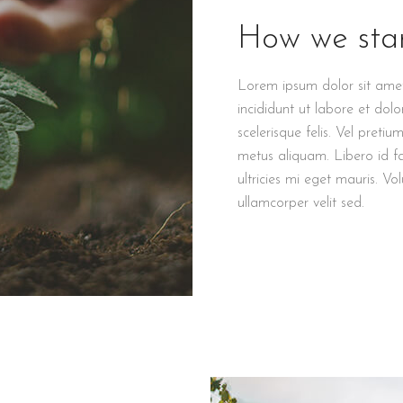
How we star
Lorem ipsum dolor sit amet
incididunt ut labore et dol
scelerisque felis. Vel preti
metus aliquam. Libero id f
ultricies mi eget mauris. Vo
ullamcorper velit sed.