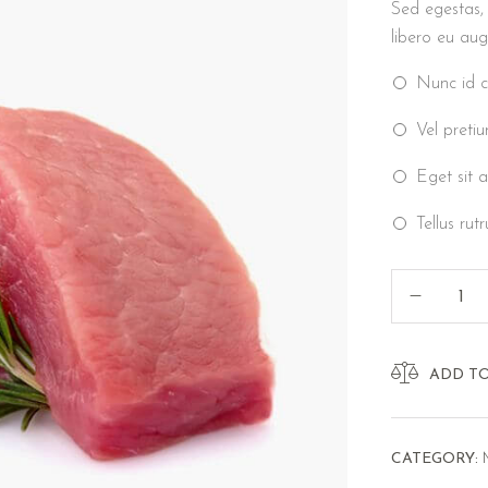
Sed egestas, 
libero eu aug
Nunc id c
Vel pretiu
Eget sit a
Tellus rut
ADD T
CATEGORY: