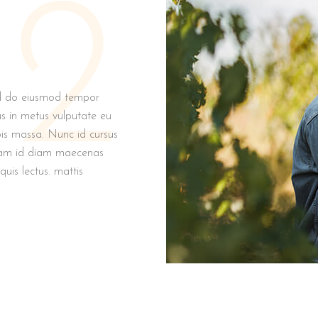
2
sed do eiusmod tempor
us in metus vulputate eu
rpis massa. Nunc id cursus
iquam id diam maecenas
quis lectus. mattis