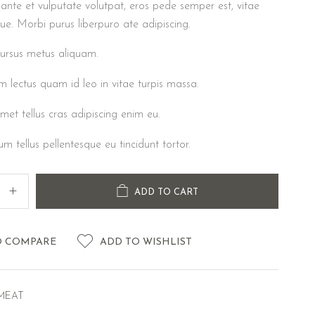
ante et vulputate volutpat, eros pede semper est, vitae
ue. Morbi purus liberpuro ate adipiscing.
ursus metus aliquam.
m lectus quam id leo in vitae turpis massa.
met tellus cras adipiscing enim eu.
rum tellus pellentesque eu tincidunt tortor.
ADD TO CART
O COMPARE
ADD TO WISHLIST
MEAT