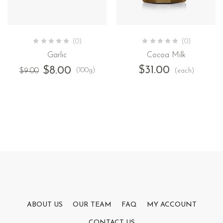
(0)
(0)
Garlic
Cocoa Milk
$
31.00
$
8.00
(100g)
(each)
$
9.00
ABOUT US
OUR TEAM
FAQ
MY ACCOUNT
CONTACT US