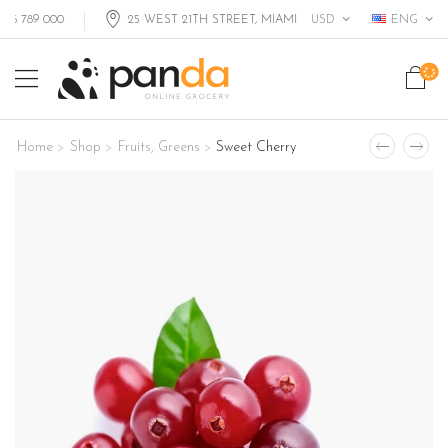
USD
ENG
9 000
25 WEST 21TH STREET, MIAMI FL, USA
Home
Shop
Fruits
,
Greens
Sweet Cherry
>
>
>