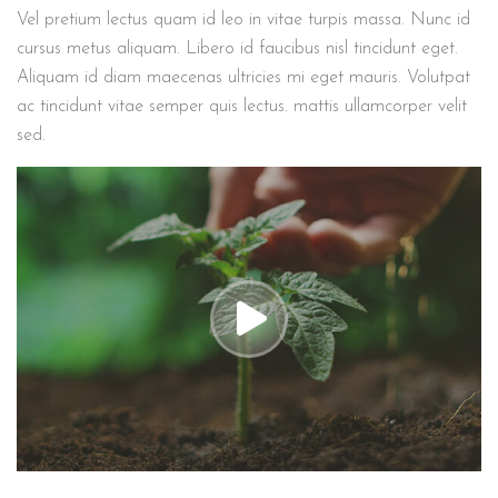
Vel pretium lectus quam id leo in vitae turpis massa. Nunc id
cursus metus aliquam. Libero id faucibus nisl tincidunt eget.
Aliquam id diam maecenas ultricies mi eget mauris. Volutpat
ac tincidunt vitae semper quis lectus. mattis ullamcorper velit
sed.