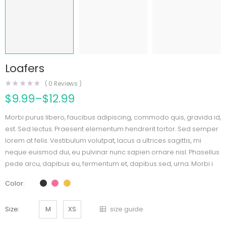
Loafers
(
0
Reviews )
$
9.99
–
$
12.99
Morbi purus libero, faucibus adipiscing, commodo quis, gravida id,
est. Sed lectus. Praesent elementum hendrerit tortor. Sed semper
lorem at felis. Vestibulum volutpat, lacus a ultrices sagittis, mi
neque euismod dui, eu pulvinar nunc sapien ornare nisl. Phasellus
pede arcu, dapibus eu, fermentum et, dapibus sed, urna. Morbi i
Color
Size
M
XS
size guide