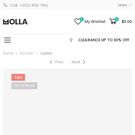
Links
Call: +0123 456 789
0
0
My Wishlist
$
0.00
CLEARANCE UP TO 30% OFF
Home
Fashion
Loafers
Prev
Next
Sale
Out Of Stock