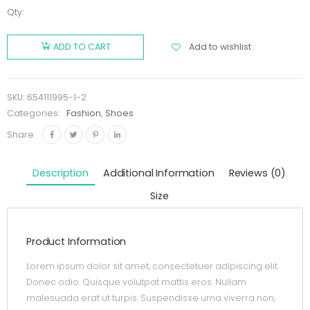
Qty:
Add to wishlist
ADD TO CART
SKU:
654111995-1-2
Categories:
Fashion
,
Shoes
Share:
Description
Additional Information
Reviews (0)
Size
Product Information
Lorem ipsum dolor sit amet, consectetuer adipiscing elit.
Donec odio. Quisque volutpat mattis eros. Nullam
malesuada erat ut turpis. Suspendisse urna viverra non,