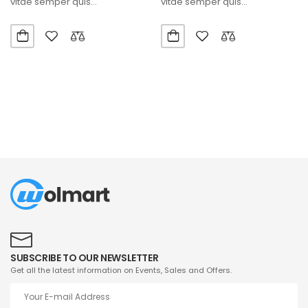
vitae semper quis
vitae semper quis
lectus.Aliquam id diam
lectus.Aliquam id diam
maecenas ultricies mi…
maecenas ultricies mi…
SUBSCRIBE TO OUR NEWSLETTER
Get all the latest information on Events, Sales and Offers.