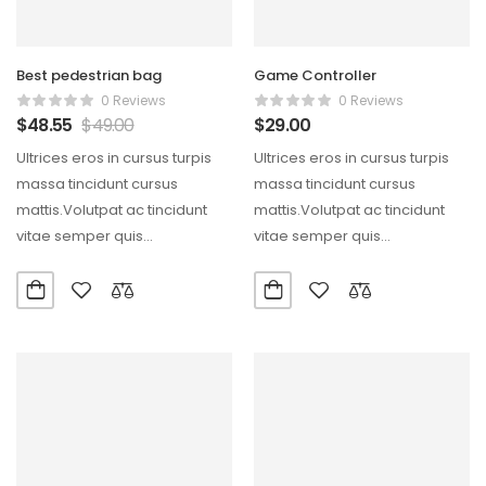
Best pedestrian bag
Game Controller
0 Reviews
0 Reviews
$
48.55
$
49.00
$
29.00
Ultrices eros in cursus turpis
Ultrices eros in cursus turpis
massa tincidunt cursus
massa tincidunt cursus
mattis.Volutpat ac tincidunt
mattis.Volutpat ac tincidunt
vitae semper quis
vitae semper quis
lectus.Aliquam id diam
lectus.Aliquam id diam
maecenas ultricies mi…
maecenas ultricies mi…