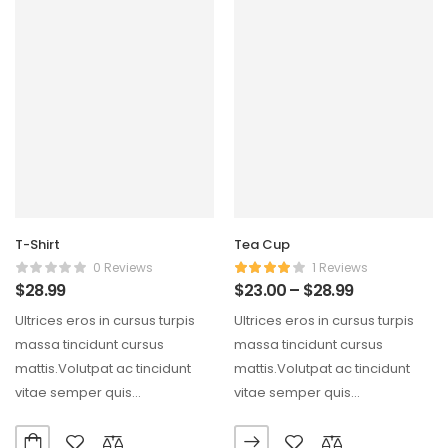
T-Shirt
Tea Cup
0 Reviews
1 Reviews
$
28.99
$
23.00
–
$
28.99
Ultrices eros in cursus turpis
Ultrices eros in cursus turpis
massa tincidunt cursus
massa tincidunt cursus
mattis.Volutpat ac tincidunt
mattis.Volutpat ac tincidunt
vitae semper quis
vitae semper quis
lectus.Aliquam id diam
lectus.Aliquam id diam
maecenas ultricies mi…
maecenas ultricies mi…