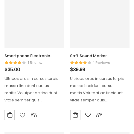
Smartphone Electronic
Soft Sound Marker
Charger
1 Reviews
1 Reviews
$
35.00
$
39.99
Ultrices eros in cursus turpis
Ultrices eros in cursus turpis
massa tincidunt cursus
massa tincidunt cursus
mattis.Volutpat ac tincidunt
mattis.Volutpat ac tincidunt
vitae semper quis
vitae semper quis
lectus.Aliquam id diam
lectus.Aliquam id diam
maecenas ultricies mi…
maecenas ultricies mi…