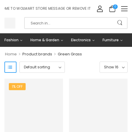
0
ME TO WOLMART STORE MESSAGE OR REMOVE IT!
Fashion
Home & Garden
Electronics
Furniture
>
>
Home
Product brands
Green Grass
1% OFF