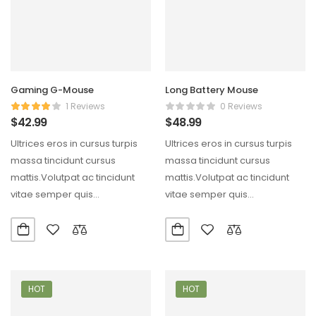
Gaming G-Mouse
Long Battery Mouse
1 Reviews
0 Reviews
$
42.99
$
48.99
Ultrices eros in cursus turpis
Ultrices eros in cursus turpis
massa tincidunt cursus
massa tincidunt cursus
mattis.Volutpat ac tincidunt
mattis.Volutpat ac tincidunt
vitae semper quis
vitae semper quis
lectus.Aliquam id diam
lectus.Aliquam id diam
maecenas ultricies mi…
maecenas ultricies mi…
HOT
HOT