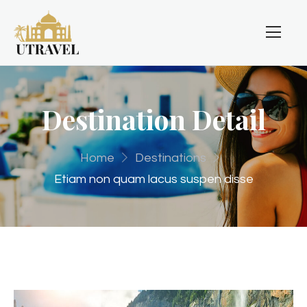
Destination Detail
Home
Destinations
Etiam non quam lacus suspen disse