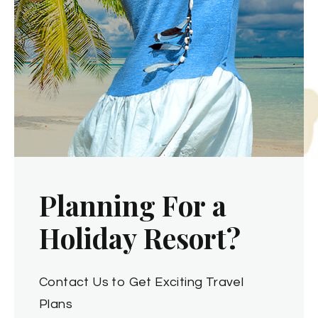
P
l
a
n
n
i
n
g
F
o
r
a
H
o
l
i
d
a
y
R
e
s
o
r
t
?
Contact Us to Get Exciting Travel
Plans