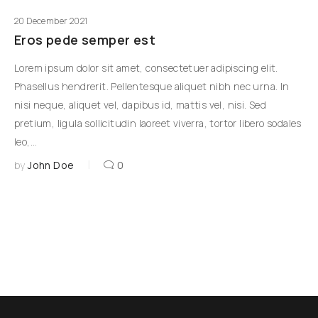
20 December 2021
Eros pede semper est
Lorem ipsum dolor sit amet, consectetuer adipiscing elit.
Phasellus hendrerit. Pellentesque aliquet nibh nec urna. In
nisi neque, aliquet vel, dapibus id, mattis vel, nisi. Sed
pretium, ligula sollicitudin laoreet viverra, tortor libero sodales
leo,…
|
by
John Doe
0